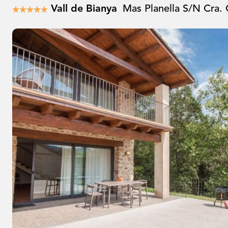
Vall de Bianya
Mas Planella S/N Cra. 
★
★
★
★
★