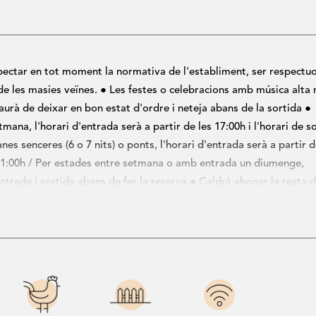
 llit i sortida directe a una gran terrassa. A la mateixa planta 
i 1 doble amb dos llits individuals) i un bany complet.
és de
6 places
utilizant el sofà llit de matrimoni de la sala d'estar
pectar en tot moment la normativa de l'establiment, ser respectu
s de les masies veïnes. ● Les festes o celebracions amb música alta 
urà de deixar en bon estat d'ordre i neteja abans de la sortida ●
Número de registre turístic:
HUTG-0543
mana, l'horari d'entrada serà a partir de les 17:00h i l'horari de s
nes senceres (6 o 7 nits) o ponts, l'horari d'entrada serà a partir d
s 11:00h / Per estades entre setmana o amb entrada un diumenge,
ntrada i sortida abans de fer la reserva ● Caldrà abonar la resta 
tica i la fiança en el moment de l'arribada a l'establiment en efecti
Trobareu totes les condicions de reserva al peu de pàgina