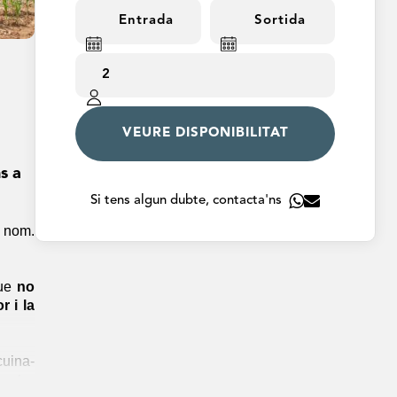
VEURE DISPONIBILITAT
s a
Si tens algun dubte, contacta'ns
x nom.
que
no
r i la
cuina-
'estar