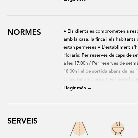
amb
TV de pantalla plana
, sofà
dues habitacions
(1 de matrimoni 
La
capacitat màxima
de la casa 
NORMES
● Els clients es comprometen a res
amb la casa, la finca i els habitant
estan permeses ● L'establiment s'ha
Horaris: Per reserves de caps de set
a les 17:00h / Per reserves de setma
18:00h i el de sortida abans de le
consultar amb nosaltres l'horari d'e
l'import de la reserva, la taxa turís
Llegir més →
per transferència uns dies abans ● 
SERVEIS