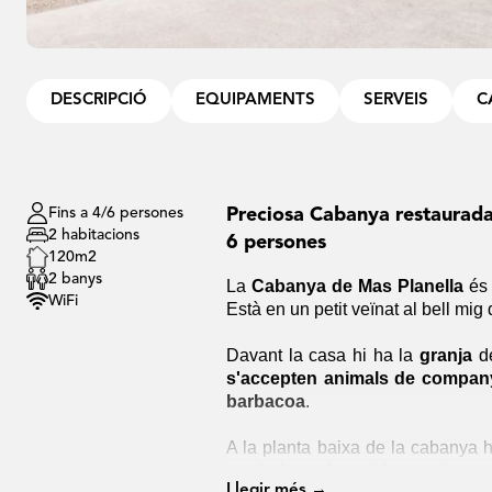
DESCRIPCIÓ
EQUIPAMENTS
SERVEIS
C
Fins a 4/6 persones
Preciosa Cabanya restaurada 
2 habitacions
6 persones
120m2
2 banys
La
Cabanya de Mas Planella
és
WiFi
Està en un petit veïnat al bell mig 
Davant la casa hi ha la
granja
de
s'accepten animals de compan
barbacoa
.
A la planta baixa de la cabanya h
menjador amb sortida exterior i u
Llegir més →