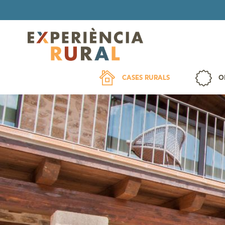
CASES RURALS
O