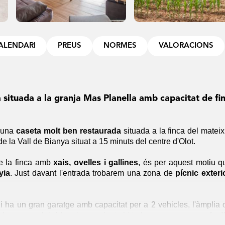
ALENDARI
PREUS
NORMES
VALORACIONS
situada a la granja Mas Planella amb capacitat de fin
 una
caseta molt ben restaurada
situada a la finca del matei
de la Vall de Bianya situat a 15 minuts del centre d'Olot.
 la finca amb
xais, ovelles i gallines
, és per aquest motiu 
yia
. Just davant l'entrada trobarem una zona de
pícnic exterio
i ha un gran garatge amb capacitat per a 2 vehicles, l'àmplia 
n bany complet. A la primera planta hi trobarem una
gran sala d