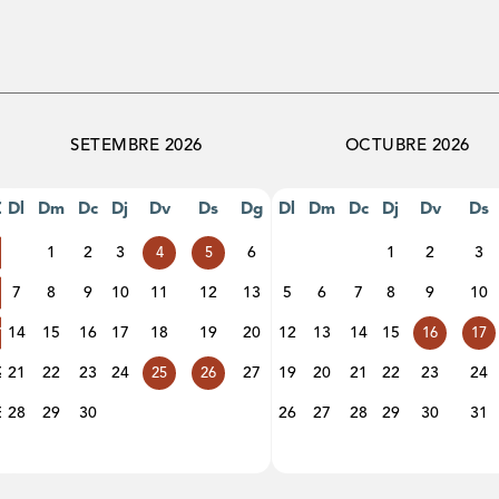
SETEMBRE 2026
OCTUBRE 2026
Dg
Dl
Dm
Dc
Dj
Dv
Ds
Dg
Dl
Dm
Dc
Dj
Dv
Ds
1
2
3
6
1
2
3
2
4
5
7
8
9
10
11
12
13
5
6
7
8
9
10
9
14
15
16
17
18
19
20
12
13
14
15
16
16
17
23
21
22
23
24
27
19
20
21
22
23
24
25
26
30
28
29
30
26
27
28
29
30
31