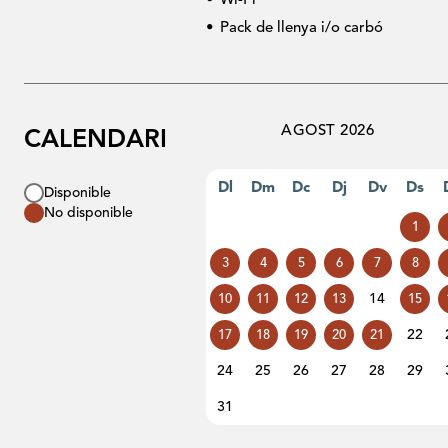
Wi-Fi
Pack de llenya i/o carbó
AGOST 2026
CALENDARI
Dl
Dm
Dc
Dj
Dv
Ds
Disponible
No disponible
1
3
4
5
6
7
8
14
10
11
12
13
15
22
17
18
19
20
21
24
25
26
27
28
29
31