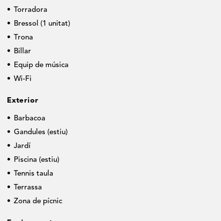
Torradora
Bressol (1 unitat)
Trona
Billar
Equip de música
Wi-Fi
Exterior
Barbacoa
Gandules (estiu)
Jardí
Piscina (estiu)
Tennis taula
Terrassa
Zona de pícnic