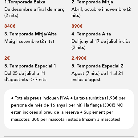
1.Temporada Baixa
2. Temporada Mitja
De desembre a final de març
Abril, octubre i novembre (2
(2 nits)
nits)
840€
890€
3. Temporada Mitja/Alta
4. Temporada Alta
Maig i setembre (2 nits)
Del juny al 17 de juliol inclòs
(2 nits)
2€
2.490€
5. Temporada Especial 1
5. Temporada Especial 2
Del 25 de juliol a l'1
Agost (7 nits) de l'1 al 21
d'agostnits -> 7 nits
inclòs d'agost
● Tots els preus inclouen l'IVA ● La taxa turística (1,93€ per
persona de més de 16 anys i per nit) i la fiança (300€) NO
estan incloses al preu de la reserva ● Suplement per
mascotes: 30€ per mascota i estada (màxim 3 mascotes)