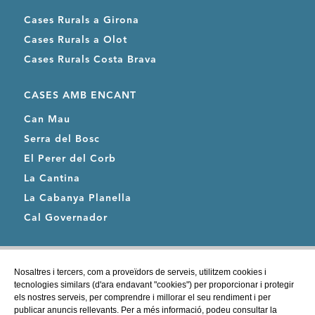
Cases Rurals a Girona
Cases Rurals a Olot
Cases Rurals Costa Brava
CASES AMB ENCANT
Can Mau
Serra del Bosc
El Perer del Corb
La Cantina
La Cabanya Planella
Cal Governador
CASES AMB PISCINA
Nosaltres i tercers, com a proveïdors de serveis, utilitzem cookies i
La Coma d'en Roca
tecnologies similars (d'ara endavant "cookies") per proporcionar i protegir
els nostres serveis, per comprendre i millorar el seu rendiment i per
Mas La Costa
publicar anuncis rellevants. Per a més informació, podeu consultar la