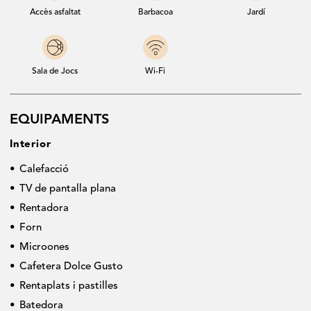
Número de registre trurístic: HUTG-30078-14
amb entrada un diumenge, consultar amb nosaltres l'horari
Accès asfaltat
Barbacoa
Jardí
d'entrada i sortida abans de fer la reserva ● Caldrà abonar la
resta de l'import de la reserva, la taxa turística i la fiança en
el moment de l'arribada a l'establiment en efectiu o per
Sala de Jocs
Wi-Fi
transferència uns dies abans ● Trobareu totes les condicions
de reserva al peu de pàgina
EQUIPAMENTS
Interior
Calefacció
TV de pantalla plana
Rentadora
Forn
Microones
Cafetera Dolce Gusto
Rentaplats i pastilles
Batedora