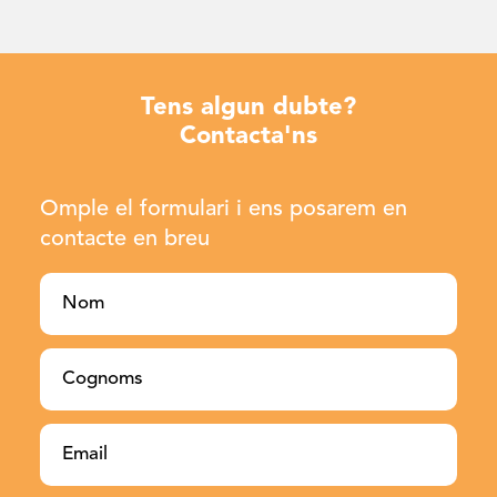
Tens algun dubte?
Contacta'ns
Omple el formulari i ens posarem en
contacte en breu