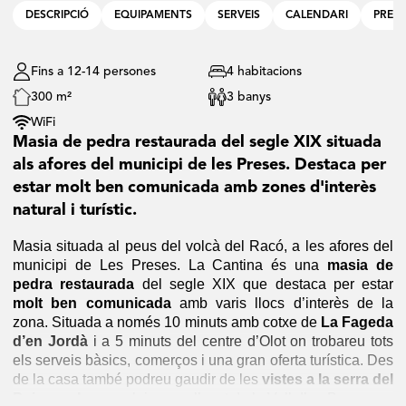
DESCRIPCIÓ
EQUIPAMENTS
SERVEIS
CALENDARI
PREU
Fins a 12-14 persones
4 habitacions
300 m²
3 banys
WiFi
Masia de pedra restaurada del segle XIX situada
als afores del municipi de les Preses. Destaca per
estar molt ben comunicada amb zones d'interès
natural i turístic.
Masia situada al peus del volcà del Racó, a les afores del
municipi de Les Preses. La Cantina és una
masia de
pedra restaurada
del segle XIX que destaca per estar
molt ben comunicada
amb varis llocs d’interès de la
zona. Situada a només 10 minuts amb cotxe de
La Fageda
d’en Jordà
i a 5 minuts del centre d’Olot on trobareu tots
els serveis bàsics, comerços i una gran oferta turística. Des
de la casa també podreu gaudir de les
vistes a la serra del
Puigsacalm
que s’aixeca a l’oest de la Vall d’en Bas.