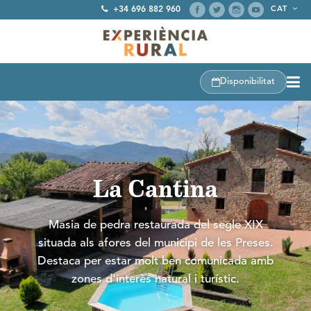
+34 696 882 960
CAT
Disponibilitat
La Cantina
Masia de pedra restaurada del segle XIX
situada als afores del municipi de les Preses.
Destaca per estar molt ben comunicada amb
zones d'interès natural i turístic.