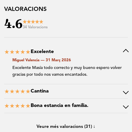
VALORACIONS
4.6
★
★
★
★
★
34 Valoracions
★
★
★
★
★
Excelente
Miguel Valencia — 31 Març 2026
Excelente Masía todo correcto y muy bueno espero volver
gracias por todo nos vamos encantados.
★
★
★
★
★
Cantina
★
★
★
★
★
Bona estancia en familia.
Veure més valoracions (31) ↓