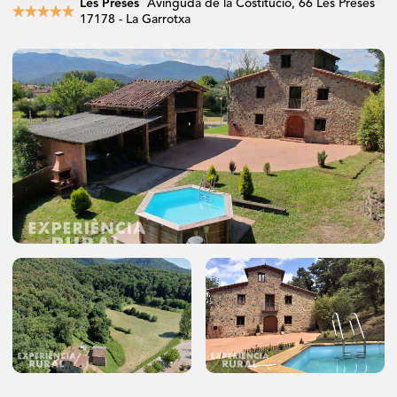
Les Preses
Avinguda de la Costitució, 66 Les Preses
★
★
★
★
★
17178 - La Garrotxa