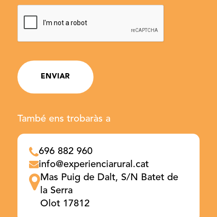
ENVIAR
També ens trobaràs a
696 882 960
info@experienciarural.cat
Mas Puig de Dalt, S/N Batet de
la Serra
Olot 17812